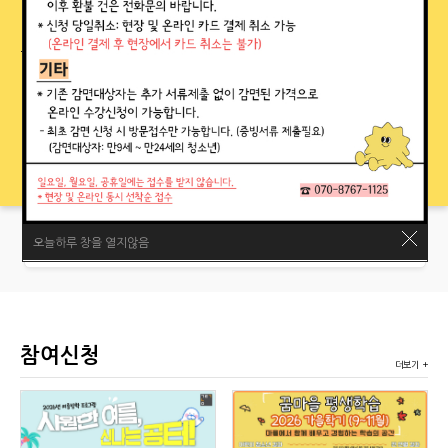
온라인 수강신청
시설안내
공지사항
오시는길
대관신청
노원구
(평생학습)
구립도서관
휴관일
(월)
(토)
(월)
(월)
08/10
08/15
08/17
08/24
휴관
휴관
휴관
휴관
정기휴관일
광복절
대체공휴일
정기휴관일
오늘하루 창을 열지않음
참여신청
더보기 +