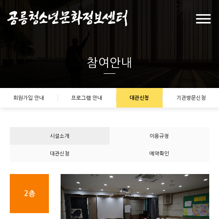
참여안내
회원가입 안내
프로그램 안내
대관신청
기관방문신청
시설소개
이용규정
대관신청
예약확인
2층