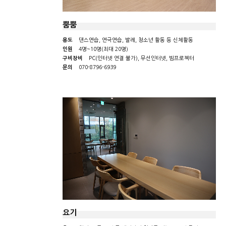
뿜뿜
용도
댄스연습, 연극연습, 발레, 청소년 활동 등 신체활동
인원
4명~10명(최대 20명)
구비장비
PC(인터넷 연결 불가), 무선인터넷, 빔프로젝터
문의
070-8796-6939
요기