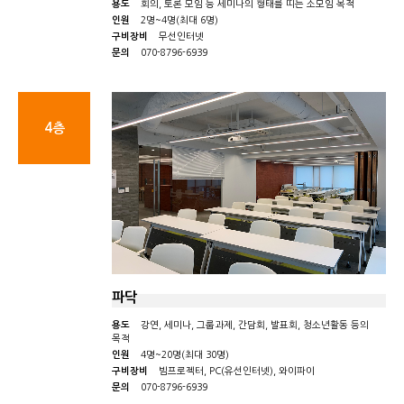
용도
회의, 토론 모임 등 세미나의 형태를 띠는 소모임 목적
인원
2명~4명(최대 6명)
구비장비
무선인터넷
문의
070-8796-6939
4층
파닥
용도
강연, 세미나, 그룹과제, 간담회, 발표회, 청소년활동 등의
목적
인원
4명~20명(최대 30명)
구비장비
빔프로젝터, PC(유선인터넷), 와이파이
문의
070-8796-6939