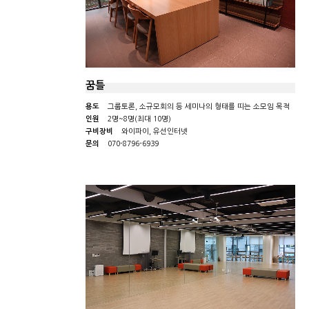
꿈틀
용도
그룹토론, 소규모회의 등 세미나의 형태를 띠는 소모임 목적
인원
2명~8명(최대 10명)
구비장비
와이파이, 유선인터넷
문의
070-8796-6939