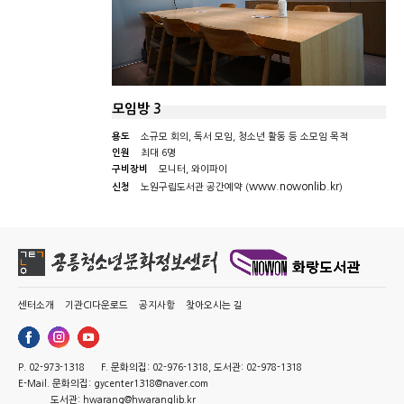
모임방 3
용도
소규모 회의, 독서 모임, 청소년 활동 등 소모임 목적
인원
최대 6명
구비장비
모니터, 와이파이
www.nowonlib.kr
신청
노원구립도서관 공간예약 (
)
센터소개
기관CI다운로드
공지사항
찾아오시는 길
P. 02-973-1318
F. 문화의집: 02-976-1318, 도서관: 02-978-1318
E-Mail. 문화의집: gycenter1318@naver.com
도서관: hwarang@hwaranglib.kr