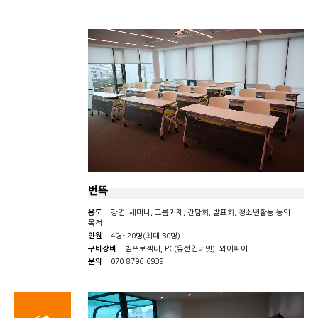
번뜩
용도
강연, 세미나, 그룹과제, 간담회, 발표회, 청소년활동 등의
목적
인원
4명~20명(최대 30명)
구비장비
빔프로젝터, PC(유선인터넷), 와이파이
문의
070-8796-6939